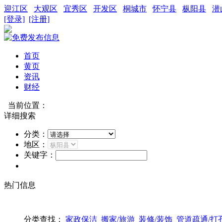
迎江区
大观区
宜秀区
开发区
桐城市
怀宁县
枞阳县
潜
[登录]
[注册]
首页
黄页
资讯
财经
当前位置：
详细搜索
分类：
地区：
关键字：
热门信息
分类查找：
家政保洁
搬家/旅游
装修/装饰
管道疏通/打