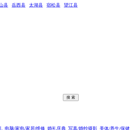
山县
岳西县
太湖县
宿松县
望江县
孔
电脑/家电/家居|维修
婚礼庆典
写真/婚纱摄影
美体/养生/保健