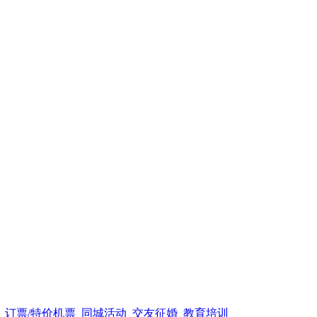
订票/特价机票
同城活动
交友征婚
教育培训