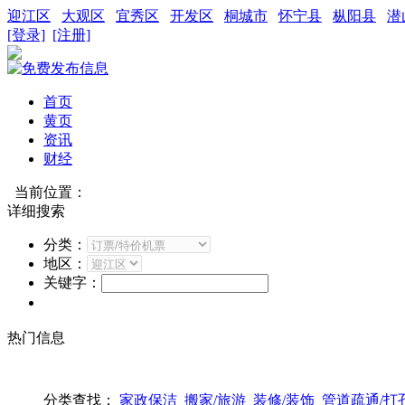
迎江区
大观区
宜秀区
开发区
桐城市
怀宁县
枞阳县
潜
[登录]
[注册]
首页
黄页
资讯
财经
当前位置：
详细搜索
分类：
地区：
关键字：
热门信息
分类查找：
家政保洁
搬家/旅游
装修/装饰
管道疏通/打