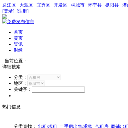
迎江区
大观区
宜秀区
开发区
桐城市
怀宁县
枞阳县
潜
[登录]
[注册]
首页
黄页
资讯
财经
当前位置：
详细搜索
分类：
地区：
关键字：
热门信息
分类查找：
出租/求租
二手房出售/求购
合租房
商铺出租