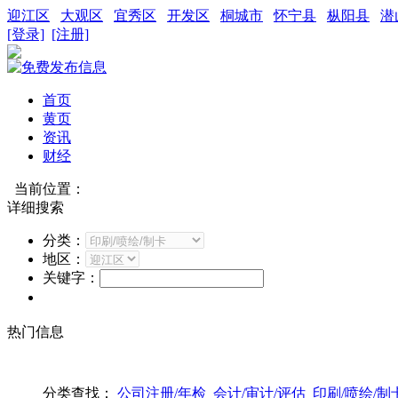
迎江区
大观区
宜秀区
开发区
桐城市
怀宁县
枞阳县
潜
[登录]
[注册]
首页
黄页
资讯
财经
当前位置：
详细搜索
分类：
地区：
关键字：
热门信息
分类查找：
公司注册/年检
会计/审计/评估
印刷/喷绘/制