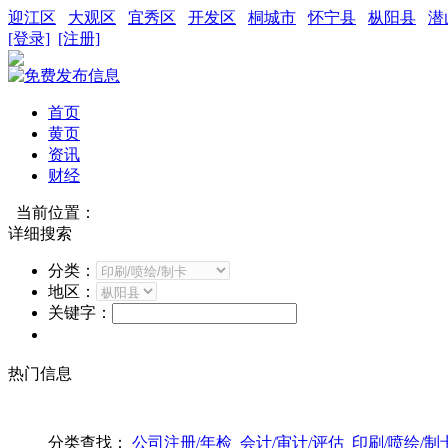
迎江区
大观区
宜秀区
开发区
桐城市
怀宁县
枞阳县
潜
[登录]
[注册]
首页
黄页
资讯
财经
当前位置：
详细搜索
分类：
地区：
关键字：
热门信息
分类查找：
公司注册/年检
会计/审计/评估
印刷/喷绘/制