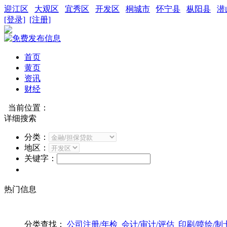
迎江区
大观区
宜秀区
开发区
桐城市
怀宁县
枞阳县
潜
[登录]
[注册]
首页
黄页
资讯
财经
当前位置：
详细搜索
分类：
地区：
关键字：
热门信息
分类查找：
公司注册/年检
会计/审计/评估
印刷/喷绘/制