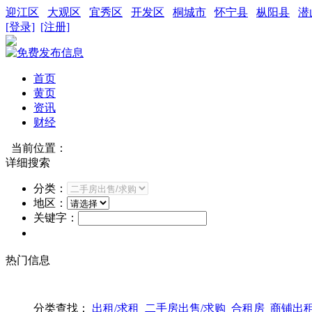
迎江区
大观区
宜秀区
开发区
桐城市
怀宁县
枞阳县
潜
[登录]
[注册]
首页
黄页
资讯
财经
当前位置：
详细搜索
分类：
地区：
关键字：
热门信息
分类查找：
出租/求租
二手房出售/求购
合租房
商铺出租