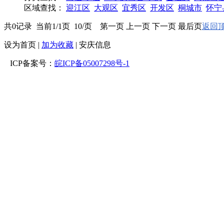
区域查找：
迎江区
大观区
宜秀区
开发区
桐城市
怀宁
共0记录 当前1/1页 10/页 第一页 上一页 下一页 最后页
返回顶
设为首页
|
加为收藏
| 安庆信息
ICP备案号：
皖ICP备05007298号-1