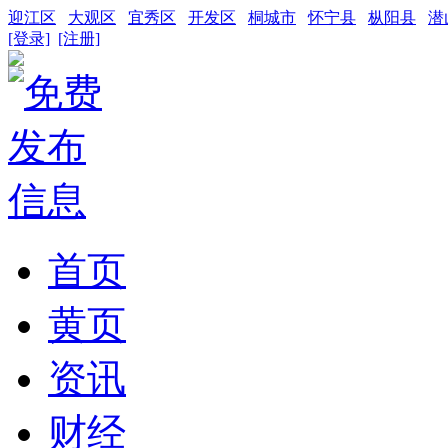
迎江区
大观区
宜秀区
开发区
桐城市
怀宁县
枞阳县
潜
[登录]
[注册]
首页
黄页
资讯
财经