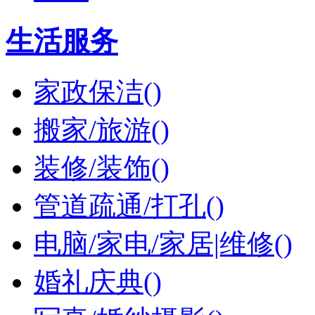
生活服务
家政保洁()
搬家/旅游()
装修/装饰()
管道疏通/打孔()
电脑/家电/家居|维修()
婚礼庆典()