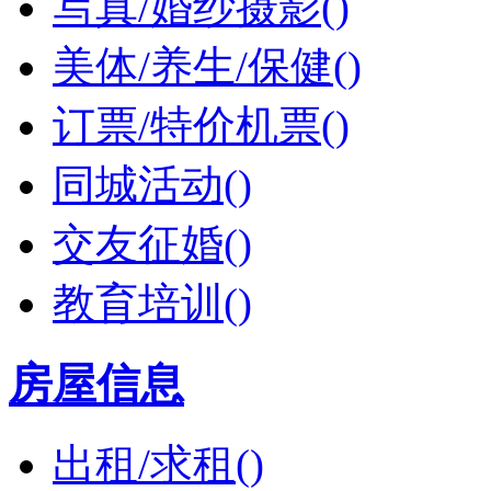
写真/婚纱摄影()
美体/养生/保健()
订票/特价机票()
同城活动()
交友征婚()
教育培训()
房屋信息
出租/求租()