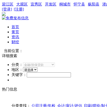
迎江区
大观区
宜秀区
开发区
桐城市
怀宁县
枞阳县
潜
[登录]
[注册]
首页
黄页
资讯
财经
当前位置：
详细搜索
分类：
地区：
关键字：
热门信息
分类查找：
公司注册/年检
会计/审计/评估
印刷/喷绘/制