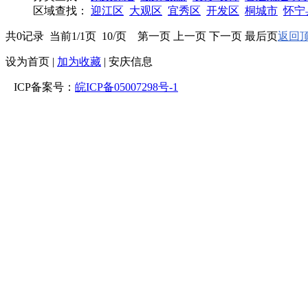
区域查找：
迎江区
大观区
宜秀区
开发区
桐城市
怀宁
共0记录 当前1/1页 10/页 第一页 上一页 下一页 最后页
返回顶
设为首页
|
加为收藏
| 安庆信息
ICP备案号：
皖ICP备05007298号-1