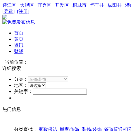
迎江区
大观区
宜秀区
开发区
桐城市
怀宁县
枞阳县
潜
[登录]
[注册]
首页
黄页
资讯
财经
当前位置：
详细搜索
分类：
地区：
关键字：
热门信息
分类查找：
家政保洁
搬家/旅游
装修/装饰
管道疏通/打