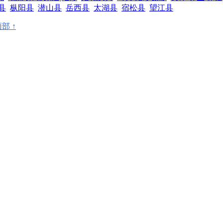
县
枞阳县
潜山县
岳西县
太湖县
宿松县
望江县
部 ↑