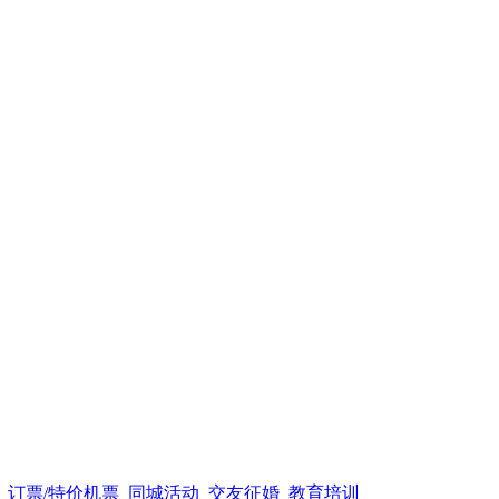
订票/特价机票
同城活动
交友征婚
教育培训