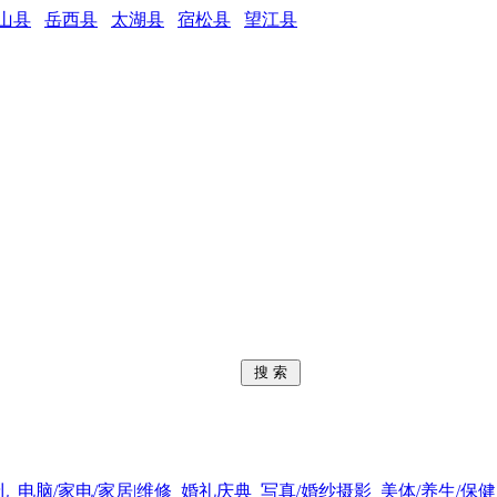
山县
岳西县
太湖县
宿松县
望江县
孔
电脑/家电/家居|维修
婚礼庆典
写真/婚纱摄影
美体/养生/保健